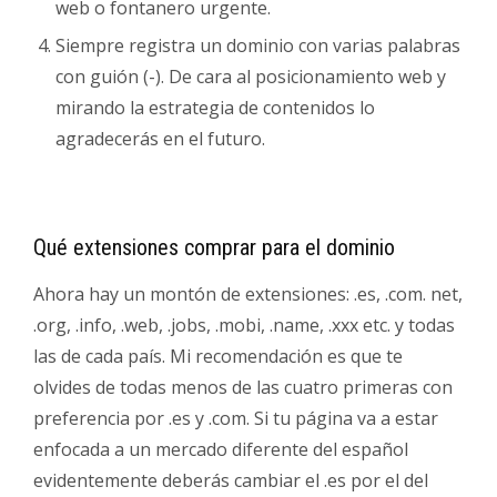
web o fontanero urgente.
Siempre registra un dominio con varias palabras
con guión (-). De cara al posicionamiento web y
mirando la estrategia de contenidos lo
agradecerás en el futuro.
Qué extensiones comprar para el dominio
Ahora hay un montón de extensiones: .es, .com. net,
.org, .info, .web, .jobs, .mobi, .name, .xxx etc. y todas
las de cada país. Mi recomendación es que te
olvides de todas menos de las cuatro primeras con
preferencia por .es y .com. Si tu página va a estar
enfocada a un mercado diferente del español
evidentemente deberás cambiar el .es por el del