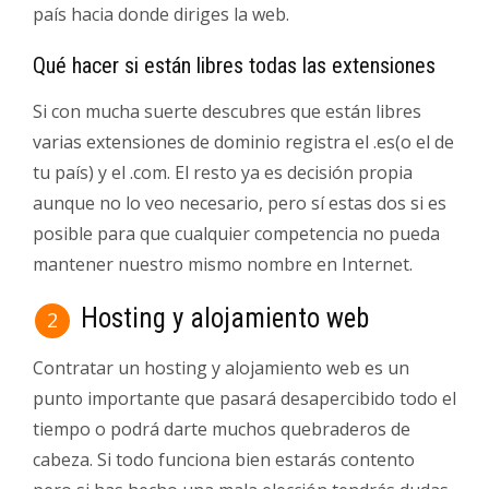
país hacia donde diriges la web.
Qué hacer si están libres todas las extensiones
Si con mucha suerte descubres que están libres
varias extensiones de dominio registra el .es(o el de
tu país) y el .com. El resto ya es decisión propia
aunque no lo veo necesario, pero sí estas dos si es
posible para que cualquier competencia no pueda
mantener nuestro mismo nombre en Internet.
Hosting y alojamiento web
2
Contratar un hosting y alojamiento web es un
punto importante que pasará desapercibido todo el
tiempo o podrá darte muchos quebraderos de
cabeza. Si todo funciona bien estarás contento