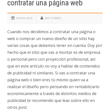
contratar una página web
24 NOV 2013
JAVI TORRES
Cuando nos decidimos a contratar una página o
web o comprar un nuevo diseño de un sitio hay
varias cosas que debemos tener en cuenta. Doy por
hecho que el sitio que vas a montar es de empresa
o personal pero con proyección profesional, así
que en este artículo no voy a hablar de contenidos
de publicidad ni similares. Si vas a contratar una
página web o bien eres tú mismo quien va a
realizar el diseño pero pensando en rentabilizarlo
económicamente a través de distintos medios de
publicidad te recomiendo que leas sobre ello en
otros post.