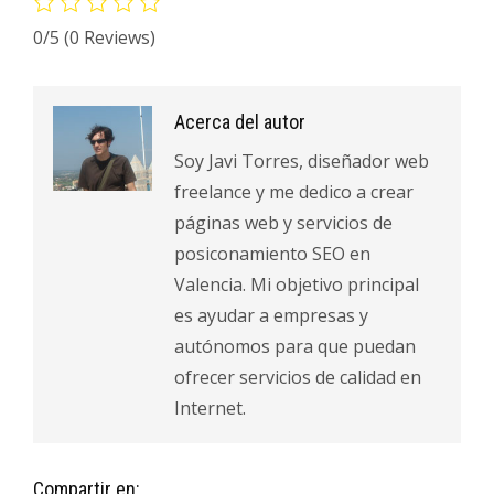
0/5
(0 Reviews)
Acerca del autor
Soy Javi Torres, diseñador web
freelance y me dedico a crear
páginas web y servicios de
posiconamiento SEO en
Valencia. Mi objetivo principal
es ayudar a empresas y
autónomos para que puedan
ofrecer servicios de calidad en
Internet.
Compartir en: