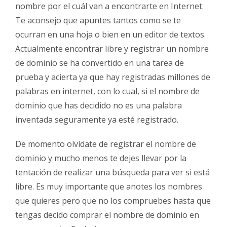
nombre por el cuál van a encontrarte en Internet.
Te aconsejo que apuntes tantos como se te
ocurran en una hoja o bien en un editor de textos.
Actualmente encontrar libre y registrar un nombre
de dominio se ha convertido en una tarea de
prueba y acierta ya que hay registradas millones de
palabras en internet, con lo cual, si el nombre de
dominio que has decidido no es una palabra
inventada seguramente ya esté registrado.
De momento olvídate de registrar el nombre de
dominio y mucho menos te dejes llevar por la
tentación de realizar una búsqueda para ver si está
libre. Es muy importante que anotes los nombres
que quieres pero que no los compruebes hasta que
tengas decido comprar el nombre de dominio en