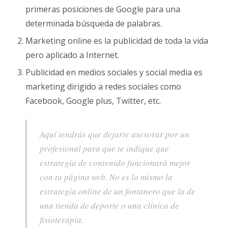
primeras posiciones de Google para una
determinada búsqueda de palabras.
Marketing online es la publicidad de toda la vida
pero aplicado a Internet.
Publicidad en medios sociales y social media es
marketing dirigido a redes sociales como
Facebook, Google plus, Twitter, etc.
Aquí tendrás que dejarte asesorar por un
profesional para que te indique que
estrategia de contenido funcionará mejor
con tu página web. No es lo mismo la
estrategia online de un fontanero que la de
una tienda de deporte o una clínica de
fisioterapia.