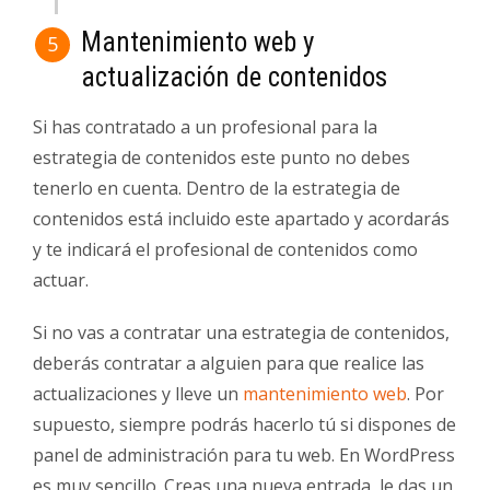
Mantenimiento web y
5
actualización de contenidos
Si has contratado a un profesional para la
estrategia de contenidos este punto no debes
tenerlo en cuenta. Dentro de la estrategia de
contenidos está incluido este apartado y acordarás
y te indicará el profesional de contenidos como
actuar.
Si no vas a contratar una estrategia de contenidos,
deberás contratar a alguien para que realice las
actualizaciones y lleve un
mantenimiento web
. Por
supuesto, siempre podrás hacerlo tú si dispones de
panel de administración para tu web. En WordPress
es muy sencillo. Creas una nueva entrada, le das un