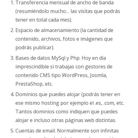
Transferencia mensual de ancho de banda
(resumiéndolo mucho… las visitas que podrás
tener en total cada mes).
Espacio de almacenamiento (la cantidad de
contenido, archivos, fotos e imágenes que
podrás publicar).
Bases de datos MySql y Php. Hoy en día
imprescindible si trabajas con gestores de
contenido CMS tipo WordPress, Joomla,
PrestaShop, etc.
Dominios que puedes alojar (podrás tener en
ese mismo hosting por ejemplo el .es, .com, etc.
Tantos dominios como indiquen que puedes
alojar e incluso otras páginas web distintas.
Cuentas de email. Normalmente son infinitas