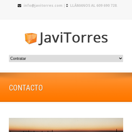
info@javitorres.com
|
LLÁMANOS AL 609 690 728
.
CONTACTO