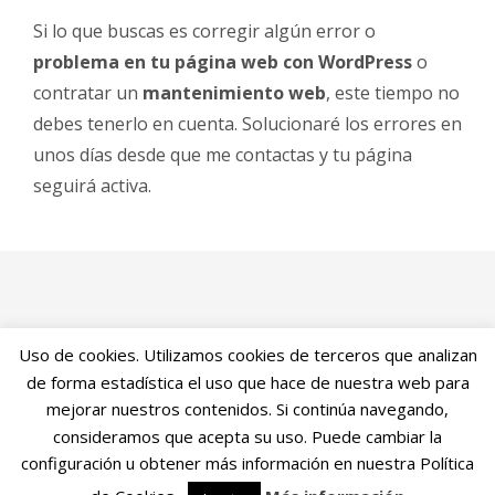
Si lo que buscas es corregir algún error o
problema en tu página web con WordPress
o
contratar un
mantenimiento web
, este tiempo no
debes tenerlo en cuenta. Solucionaré los errores en
unos días desde que me contactas y tu página
seguirá activa.
Uso de cookies. Utilizamos cookies de terceros que analizan
Javi Torres
, Posicionamiento y Diseño Web en Valencia
de forma estadística el uso que hace de nuestra web para
| Oficina: Gran Via de Ferran el Catòlic, 43, 46008
mejorar nuestros contenidos. Si continúa navegando,
Valencia.
consideramos que acepta su uso. Puede cambiar la
Teléfono: 609 690 728
|
info@javitores.com
configuración u obtener más información en nuestra Política
Aviso legal
|
Cookies